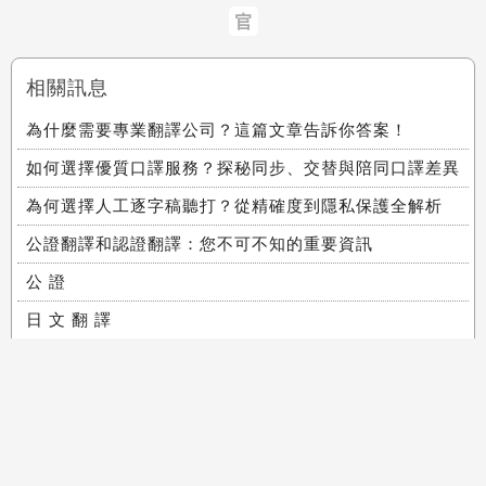
官
相關訊息
為什麼需要專業翻譯公司？這篇文章告訴你答案！
如何選擇優質口譯服務？探秘同步、交替與陪同口譯差異
為何選擇人工逐字稿聽打？從精確度到隱私保護全解析
公證翻譯和認證翻譯：您不可不知的重要資訊
公 證
日 文 翻 譯
翻 譯
翻 譯 公 司
歷史詢價
｜
隱私權政策