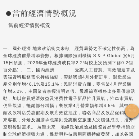
當前經濟情勢概況
當前經濟情勢概況
一、國外經濟 地緣政治衝突未歇，經貿局勢之不確定性仍高，為
全球經濟前景增添變數。根據國際預測機構 S & P Global 於5月
15日預測，2026年全球經濟成長率2.2%(較上次預測下修0.2個
百分點) 。 二、國內經濟 受惠人工智慧、高效能運算及
雲端資料服務需求持續強勁，帶動我國4月外銷訂單、製造業生
產分別年增48.1%及15.1%；民間消費方面，零售業4月營業額
年增5.2%，主因業者掌握清明連假、母親節商機祭出多重優惠活
動，加以會員經濟效益及消費性電子新品推升買氣，惟車市買氣
仍呈觀望，抵銷部分增幅；餐飲業4月營業額年增4.5%，其中餐
館及飲料店受惠假期及展店效益挹注，聯名商品及飲品促銷吸引
來客數，外燴及團膳承包業則受惠航空旅運人次穩健成長，推升
空廚餐點需求。 展望未來，地緣政治風險及國際貿易壁壘持續牽
制全球經濟擴張力道，惟新興科技應用商機持續發酵，加以各國