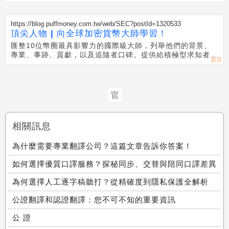
https://blog.puffmoney.com.tw/web/SEC?postId=1320533
頂尖人物 | 向全球加密貨幣大師學習！
匯整10位幣圈最具影響力的國際級大師，列舉他們的背景、
專業、事跡、貢獻，以及追隨者口碑。提供給積極型求知者，
進一步尋找他們的資訊。
官
相關訊息
為什麼需要專業翻譯公司？這篇文章告訴你答案！
如何選擇優質口譯服務？探秘同步、交替與陪同口譯差異
為何選擇人工逐字稿聽打？從精確度到隱私保護全解析
公證翻譯和認證翻譯：您不可不知的重要資訊
公 證