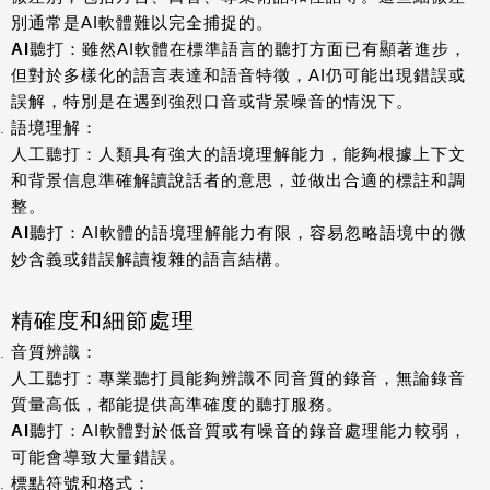
別通常是AI軟體難以完全捕捉的。
AI聽打
：雖然AI軟體在標準語言的聽打方面已有顯著進步，
但對於多樣化的語言表達和語音特徵，AI仍可能出現錯誤或
誤解，特別是在遇到強烈口音或背景噪音的情況下。
語境理解
：
人工聽打
：人類具有強大的語境理解能力，能夠根據上下文
和背景信息準確解讀說話者的意思，並做出合適的標註和調
整。
AI聽打
：AI軟體的語境理解能力有限，容易忽略語境中的微
妙含義或錯誤解讀複雜的語言結構。
精確度和細節處理
音質辨識
：
人工聽打
：專業聽打員能夠辨識不同音質的錄音，無論錄音
質量高低，都能提供高準確度的聽打服務。
AI聽打
：AI軟體對於低音質或有噪音的錄音處理能力較弱，
可能會導致大量錯誤。
標點符號和格式
：