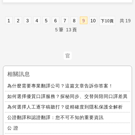
1
2
3
4
5
6
7
8
9
10
共
19
下10頁
5
筆
13
頁
官
相關訊息
為什麼需要專業翻譯公司？這篇文章告訴你答案！
如何選擇優質口譯服務？探秘同步、交替與陪同口譯差異
為何選擇人工逐字稿聽打？從精確度到隱私保護全解析
公證翻譯和認證翻譯：您不可不知的重要資訊
公 證