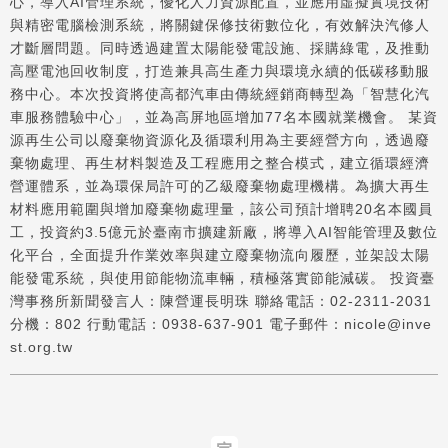
心，導入AI管理系統，優化人力資源配置，並應用虛擬實境技術
與精密電腦檢測系統，將關鍵保修技術數位化，有效解決汽修人
才斷層問題。同時透過建置太陽能發電設施、採購綠電，及推動
高壓電池回收制度，打造兼具高生產力與環境永續的低碳移動服
務中心。本次投資將使高都汽車由傳統經銷商轉型為「智慧化汽
車服務體驗中心」，並為高屏地區增加77名本國就業機會。 某資
源再生公司以廢棄物資源化及循環利用為主要經營方向，透過廢
棄物處理、再生材料製造及工程應用之整合模式，建立循環經濟
營運體系，並為環保局許可的乙級廢棄物處理機構。為擴大再生
材料應用範圍與增加廢棄物處理量，該公司預計增聘20名本國員
工，投資約3.5億元於臺南市擴建新廠，將導入AI智能管理及數位
化平台，全面提升作業效率與建立廢棄物流向履歷，並架設太陽
能發電系統，與使用節能物流車輛，積極落實節能減碳。 投資臺
灣事務所新聞發言人：陳營運長明珠 聯絡電話：02-2311-2031
分機：802 行動電話：0938-637-901 電子郵件：nicole@inve
st.org.tw