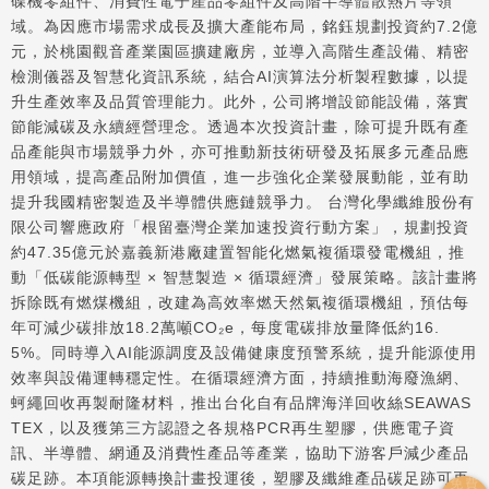
碟機零組件、消費性電子產品零組件及高階半導體散熱片等領
域。為因應市場需求成長及擴大產能布局，銘鈺規劃投資約7.2億
元，於桃園觀音產業園區擴建廠房，並導入高階生產設備、精密
檢測儀器及智慧化資訊系統，結合AI演算法分析製程數據，以提
升生產效率及品質管理能力。此外，公司將增設節能設備，落實
節能減碳及永續經營理念。透過本次投資計畫，除可提升既有產
品產能與市場競爭力外，亦可推動新技術研發及拓展多元產品應
用領域，提高產品附加價值，進一步強化企業發展動能，並有助
提升我國精密製造及半導體供應鏈競爭力。 台灣化學纖維股份有
限公司響應政府「根留臺灣企業加速投資行動方案」，規劃投資
約47.35億元於嘉義新港廠建置智能化燃氣複循環發電機組，推
動「低碳能源轉型 × 智慧製造 × 循環經濟」發展策略。該計畫將
拆除既有燃煤機組，改建為高效率燃天然氣複循環機組，預估每
年可減少碳排放18.2萬噸CO₂e，每度電碳排放量降低約16.
5%。同時導入AI能源調度及設備健康度預警系統，提升能源使用
效率與設備運轉穩定性。在循環經濟方面，持續推動海廢漁網、
蚵繩回收再製耐隆材料，推出台化自有品牌海洋回收絲SEAWAS
TEX，以及獲第三方認證之各規格PCR再生塑膠，供應電子資
訊、半導體、網通及消費性產品等產業，協助下游客戶減少產品
碳足跡。本項能源轉換計畫投運後，塑膠及纖維產品碳足跡可再