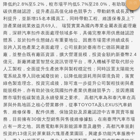
降低約2.8%至5.2%，較市場平均低5.7%至28.0%，有助取得低
碳供應鏈認證，提升產品高值化綠色競爭力，帶動銷售成長及獲
利提升，並新增15名本國員工，同時帶動工程、維護保養及上下
游產業鏈就業效益共69人。 瑞賢實業為國內專業金屬表面處理廠
商，深耕汽車扣件表面處理領域多年，具備完整車用供應鏈認證
體系，並於扣件生態鏈占有重要地位。因應市場需求持續成長，
並跨入其他產業之表面處理，公司規劃於臺南市仁德區興建新
廠，並整合既有廠區資源，擴大營運規模，投資金額約新臺幣2.4
億元。新廠將建置智慧化資訊管理平台，導入機械手臂取代部分
人工製程，全面提升生產效率與製程穩定性；同時設置太陽能光
電系統及導入回收減廢技術，以降低能源耗用與環境負荷，落實
綠色製造理念。投資完成後，除可進一步提升公司製程技術與產
能規模外，亦有助於強化我國扣件產業供應鏈競爭力，並因應國
際市場對低碳製造及永續發展之要求。 高都汽車為和泰汽車在高
屏與外島地區之核心營業夥伴，從事TOYOTA及LEXUS汽車銷
售、維修保養、配件供應、保險貸款及原廠認證中古車買賣等服
務，目前擁有30個大型銷售與售後維修據點，在南臺灣汽車市場
占有一席之地。因應電動車與新能源車普及趨勢，高都汽車規劃
投資約13億元於屏東縣六塊厝產業園區，興建多功能汽車服務中